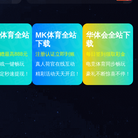
密协议
警
则引擎
博亚体育app
博亚体育app官方网站提供综合娱乐与体育服务，涵盖足
、篮球、电竞等赛事资讯、数据分析及互动游戏体验。支
持网页版与移动端访问，提供手机版、app下载、登录入
、官方网站、网页版、平台、网址、地址、注册、娱乐入
，方便用户实时获取赛事动态和参与互动娱乐。平台持续