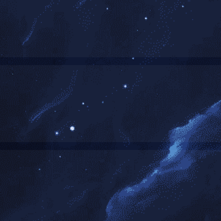
？是否安全？
息吗？
私相关问题？
风险防御图谱
pp持续构建动态风险模型，以图谱方式展示平台应对潜在威胁
博亚体育app官方