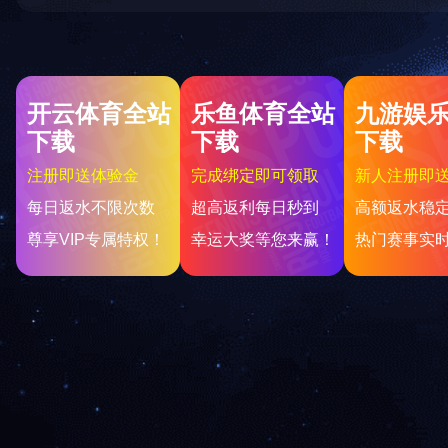
暴力破解尝试
账户冒用登录
中间人劫持
数据泄露与滥用
非法脚本注入
推荐网站