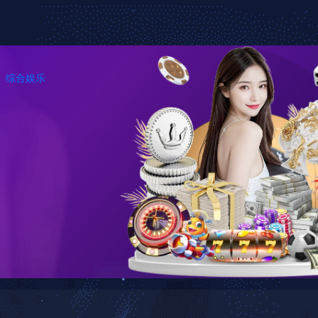
下载App
公司简介
体育
隐私政策
的个人信息？
台在提供赛事服务过程中会依据权限收集基础资料（如手机号、设
什么？
售吗？